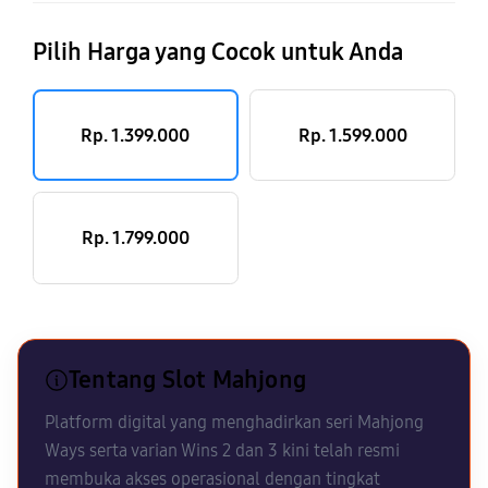
Pilih Harga yang Cocok untuk Anda
Rp. 1.399.000
Rp. 1.599.000
Rp. 1.799.000
Tentang Slot Mahjong
Platform digital yang menghadirkan seri Mahjong
Ways serta varian Wins 2 dan 3 kini telah resmi
membuka akses operasional dengan tingkat