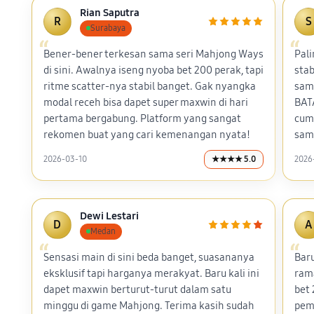
Rian Saputra
R
S
Surabaya
Bener-bener terkesan sama seri Mahjong Ways
Pal
di sini. Awalnya iseng nyoba bet 200 perak, tapi
stab
ritme scatter-nya stabil banget. Gak nyangka
sama
modal receh bisa dapet super maxwin di hari
BAT
pertama bergabung. Platform yang sangat
cum
rekomen buat yang cari kemenangan nyata!
sam
2026-03-10
★★★★ 5.0
2026
Dewi Lestari
D
A
Medan
Sensasi main di sini beda banget, suasananya
Baru
eksklusif tapi harganya merakyat. Baru kali ini
ram
dapet maxwin berturut-turut dalam satu
bet
minggu di game Mahjong. Terima kasih sudah
pem