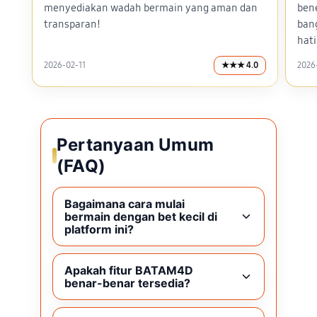
menyediakan wadah bermain yang aman dan
ben
transparan!
ban
hati
2026-02-11
★★★ 4.0
2026
Pertanyaan Umum
(FAQ)
Bagaimana cara mulai
bermain dengan bet kecil di
platform ini?
Apakah fitur BATAM4D
benar-benar tersedia?