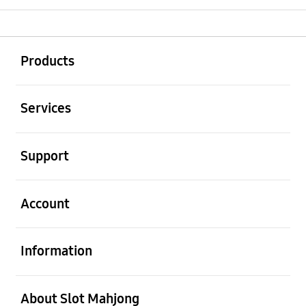
Buka
Footer Navigation
Products
Buka
Services
Buka
Support
Buka
Account
Buka
Information
Buka
About Slot Mahjong