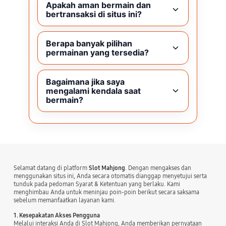
Apakah aman bermain dan
bertransaksi di situs ini?
Berapa banyak pilihan
permainan yang tersedia?
Bagaimana jika saya
mengalami kendala saat
bermain?
Selamat datang di platform
Slot Mahjong
. Dengan mengakses dan
menggunakan situs ini, Anda secara otomatis dianggap menyetujui serta
tunduk pada pedoman Syarat & Ketentuan yang berlaku. Kami
menghimbau Anda untuk meninjau poin-poin berikut secara saksama
sebelum memanfaatkan layanan kami.
1. Kesepakatan Akses Pengguna
Melalui interaksi Anda di Slot Mahjong, Anda memberikan pernyataan